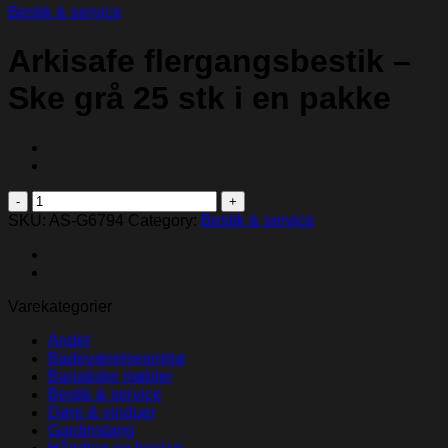
Bestik & service
Arkisafe flergangsbestik –
Ske grå 25 stk i en pakke
Arkisafe
flergangsbestik
SKU:
AS-G6794
Category:
Bestik & service
-
Ske
grå
25
Varekategorier
stk
i
Andet
en
Badeværelsesmiljø
pakke
Bariatiske møbler
quantity
Bestik & service
Døre & vinduer
Gardinstang