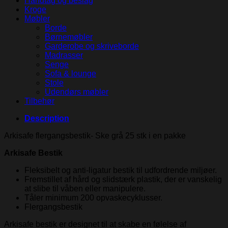
Håndtag og beslag
Kroge
Møbler
Borde
Børnemøbler
Garderobe og skriveborde
Madrasser
Senge
Sofa & lounge
Stole
Udendørs møbler
Tilbehør
Description
Arkisafe flergangsbestik- Ske grå 25 stk i en pakke
Arkisafe Bestik
Fleksibelt og anti-ligatur bestik til udfordrende miljøer.
Fremstillet af hård og slidstærk plastik, der er vanskelig
at slibe til våben eller manipulere.
Tåler minimum 200 opvaskecyklusser.
Flergangsbestik
Arkisafe bestik er designet til at skabe en følelse af