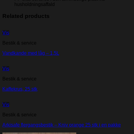
husholdningsaffald
Related products
Vis
Bestik & service
Vandkande med låg – 1,5L
Vis
Bestik & service
Kaffekrus, 25 stk
Vis
Bestik & service
Arkisafe flergangsbestik – Kniv orange 25 stk i en pakke