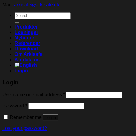
Mail:
arkisafe@arkisafe.dk
Search
for:
Produkter
Løsninger
Nyheder
Referencer
Download
Om Arkisafe
Kontakt os
Login
Login
Username or email address
*
Password
*
Remember me
Log in
Lost your password?