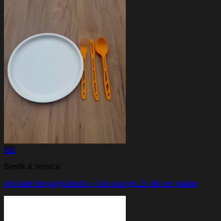
Vis
Bestik & service
Arkisafe flergangsbestik – Ske orange 25 stk i en pakke