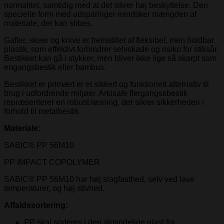
normalitet, samtidig med at det sikrer høj beskyttelse. Den
specielle form med udsparinger mindsker mængden af
materiale, der kan slibes.
Gafler, skeer og knive er fremstillet af fleksibel, men holdbar
plastik, som effektivt forhindrer selvskade og risiko for stiksår.
Bestikket kan gå i stykker, men bliver ikke lige så skarpt som
engangsbestik eller bambus.
Bestikket er primært er et sikkert og funktionelt alternativ til
brug i udfordrende miljøer. Arkisafe flergangssbestik
repræsenterer en robust løsning, der sikrer sikkerheden i
forhold til metalbestik.
Materiale:
SABIC® PP 56M10
PP IMPACT COPOLYMER
SABIC® PP 56M10 har høj slagfasthed, selv ved lave
temperaturer, og høj stivhed.
Affaldssortering:
PP skal sorteres i den almindelige plast fra