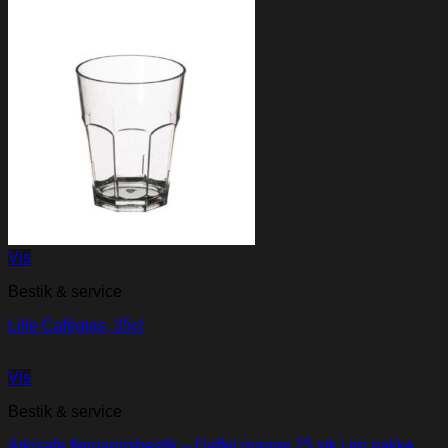
Vis
Bestik & service
Lille Caféglas, 35cl
Vis
Bestik & service
Arkisafe flergangsbestik – Gaffel orange 25 stk i en pakke