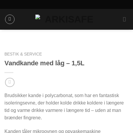
Skip
to
content
BESTIK & SERVICE
Vandkande med låg – 1,5L
Brudsikker kande i polycarbonat, som har en fantastisk
isoleringsevne, der holder kolde drikke koldere i længere
tid og varme drikke varmere i længere tid – uden at man
brænder fingrene.
Kanden tåler mikroovnen og opvaskemaskine