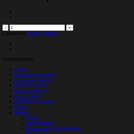
Cumulus
plus
Categories:
Borde
,
Møbler
bord
90x90
quantity
Varekategorier
Andet
Badeværelsesmiljø
Bariatiske møbler
Bestik & service
Døre & vinduer
Gardinstang
Håndtag og beslag
Kroge
Møbler
Borde
Børnemøbler
Garderobe og skriveborde
Madrasser