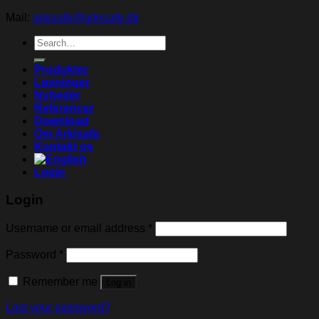
Mail:
arkisafe@arkisafe.dk
Search
for:
Produkter
Løsninger
Nyheder
Referencer
Download
Om Arkisafe
Kontakt os
Login
Login
Username or email address
*
Password
*
Remember me
Log in
Lost your password?