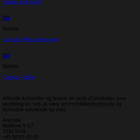
Sikret spejl, hvidt
Vis
Møbler
Cumulus Plus spisebord
Vis
Møbler
Domus – stole
Arkisafe forhandler og leverer en serie af produkter, som
kendetegnes ved, at være selvmordsforebyggende og
forhindrer selvskade og vold.
Arkisafe
Møllevej 9 G7
2990 Nivå
+45 88 63 43 00