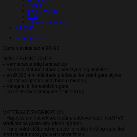
Senge
Sofa & lounge
Stole
Udendørs møbler
Tilbehør
Description
Cumulus plus table 90×90
NØGLEFUNKTIONER
– Varmebestandig laminat top
– en Solid stålbundplade giver styrke og stabilitet
– en Ø 300 mm stålplade piedestal for yderligere styrke
– Stærkt vægtet for at forhindre misbrug
– Velegnet til kørestolsbrugere
– en statisk belastning testet til 500 kg
MATERIALE/FABRIKATION
– Højtrykslaminatbeklædt spånpladeoverflade med PVC
stødkant på glatte afrundede hjørner.
– Tung solid stålbund og plade for sikkerhed og stabilitet
med tekstur epoxy pulverlakeret finish.