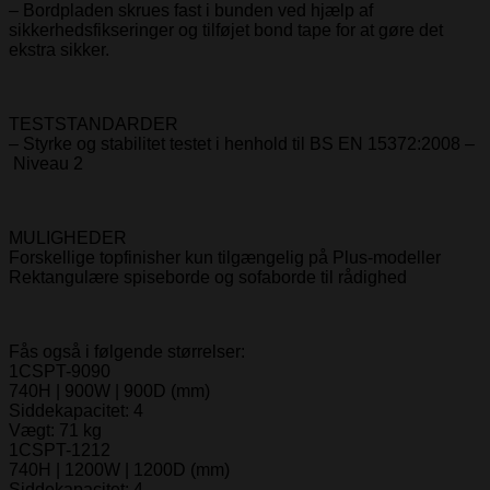
– Bordpladen skrues fast i bunden ved hjælp af
sikkerhedsfikseringer og tilføjet bond tape for at gøre det
ekstra sikker.
TESTSTANDARDER
– Styrke og stabilitet testet i henhold til BS EN 15372:2008 –
Niveau 2
MULIGHEDER
Forskellige topfinisher kun tilgængelig på Plus-modeller
Rektangulære spiseborde og sofaborde til rådighed
Fås også i følgende størrelser:
1CSPT-9090
740H | 900W | 900D (mm)
Siddekapacitet: 4
Vægt: 71 kg
1CSPT-1212
740H | 1200W | 1200D (mm)
Siddekapacitet: 4