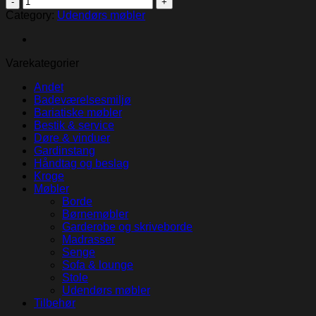
outdoor
Category:
Udendørs møbler
table
quantity
Varekategorier
Andet
Badeværelsesmiljø
Bariatiske møbler
Bestik & service
Døre & vinduer
Gardinstang
Håndtag og beslag
Kroge
Møbler
Borde
Børnemøbler
Garderobe og skriveborde
Madrasser
Senge
Sofa & lounge
Stole
Udendørs møbler
Tilbehør