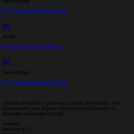
Børnemøbler
Ryno børne spisebordsstol, blå
Vis
Borde
Ryno bord, farvet bordplade
Vis
Børnemøbler
Ryno børne spisebordsstol, lilla
Arkisafe forhandler og leverer en serie af produkter, som
kendetegnes ved, at være selvmordsforebyggende og
forhindrer selvskade og vold.
Arkisafe
Møllevej 9 G7