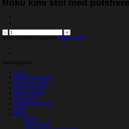
Roku kimi stol med polstrer
Roku
kimi
SKU:
RKCH03
Categories:
Møbler
,
Stole
stol
med
polstreret
sæde
Varekategorier
og
ryg
Andet
quantity
Badeværelsesmiljø
Bariatiske møbler
Bestik & service
Døre & vinduer
Gardinstang
Håndtag og beslag
Kroge
Møbler
Borde
Børnemøbler