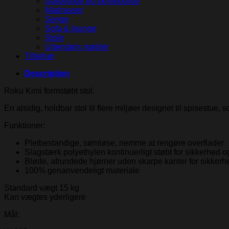
Garderobe og skriveborde
Madrasser
Senge
Sofa & lounge
Stole
Udendørs møbler
Tilbehør
Description
Roku Kimi formstøbt stol.
En alsidig, holdbar stol til flere miljøer designet til spisestu
Funktioner:
Pletbestandige, sømløse, nemme at rengøre overflader
Slagstærk polyethylen kontinuerligt støbt for sikkerhed 
Bløde, afrundede hjørner uden skarpe kanter for sikkerh
100% genanvendeligt materiale
Standard vægt 15 kg
Kan vægtes yderligere
Mål: