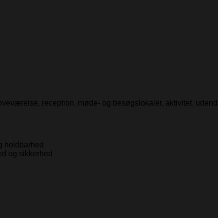
e, soveværelse, reception, møde- og besøgslokaler, aktivitet, uden
og holdbarhed
ed og sikkerhed