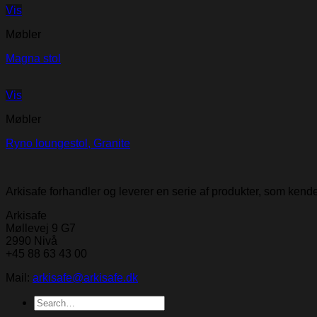
Vis
Møbler
Magna stol
Vis
Møbler
Ryno loungestol, Granite
Arkisafe forhandler og leverer en serie af produkter, som ken
Arkisafe
Møllevej 9 G7
2990 Nivå
+45 88 63 43 00
Mail:
arkisafe@arkisafe.dk
Search
for: