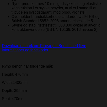
Ryno-produkternes 10 mm godstykkelse og elastiske
konstruktion i ét stykke betyder, at vi er i stand til at
tilbyde en livstidsgaranti mod produktionsfejl
Overholder brandsikkerhedsstandarder UL94 HB og
British Standard 5852: 2006 antændelseskilde 5
Styrke og stabilitetstestet til 300.000 cykler af alvorlig
kontraktanvendelse (BS EN 16139: 2013 niveau 2)
Download dataark om Pineapple Bench med flere
informationer og farvekoder
Ryno bench har følgende mål:
Height: 470mm
Width:1400mm
Depth: 395mm
Seat: 470mm