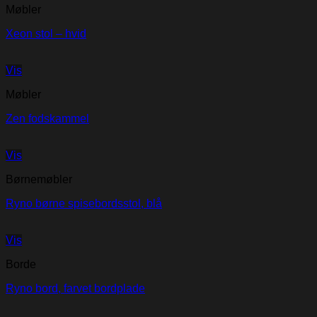
Møbler
Xeon stol – hvid
Vis
Møbler
Zen fodskammel
Vis
Børnemøbler
Ryno børne spisebordsstol, blå
Vis
Borde
Ryno bord, farvet bordplade