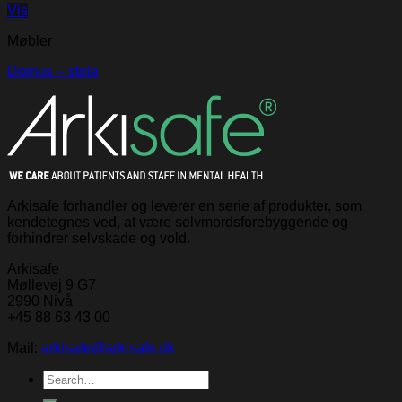
Vis
Møbler
Domus – stole
Arkisafe forhandler og leverer en serie af produkter, som
kendetegnes ved, at være selvmordsforebyggende og
forhindrer selvskade og vold.
Arkisafe
Møllevej 9 G7
2990 Nivå
+45 88 63 43 00
Mail:
arkisafe@arkisafe.dk
Search
for: