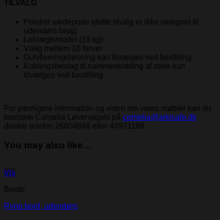
TILVALG
Polstret sædepude (dette tilvalg er ikke velegnet til
udendørs brug)
Letvægtsmodel (18 kg)
Vælg mellem 10 farver
Gulvfixeringsløsning kan tilvælges ved bestilling
Koblingsbeslag til sammenkobling af stole kan
tilvælges ved bestilling
For yderligere information og viden om vores møbler kan du
kontakte Cornelia Løvenskjold på
cornelia@arkisafe.dk
,
direkte telefon 26804848 eller 44971188.
You may also like…
Vis
Borde
Ryno bord, udendørs