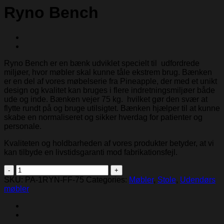
Ryno Bench
Ryno Bench er en bænk udviklet specielt til udfordrede
miljøer, hvor møbler skal kunne tåle ekstrem brug. Bænken
er en del af vores møbelserie fra Pineapple, der med et unikt
design og kvalitet kan bruges i flere indretningsmiljøer både
ude og inde. Bænken vejer 75 kg. hvilket gør den svær at
flytte rundt på og bruge utilsigtet. Bænken hjælper til at kunne
skabe en normaliseret og sikker hverdag for patienter og
personale.
Kvaliteten og holdbarheden af vores produkter betyder, at vi
kan tilbyde en livstidsgaranti mod fabrikationsfejl.
Ryno
Bench
SKU:
PA-1RYN-FF-75
Categories:
Møbler
,
Stole
,
Udendørs
quantity
møbler