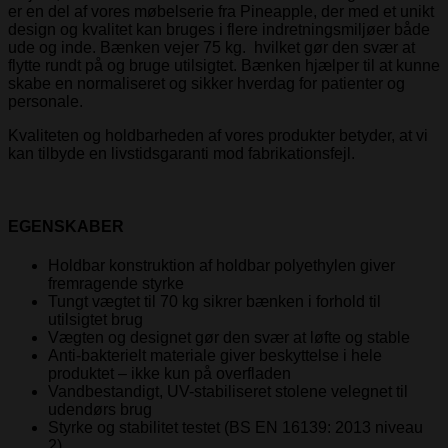
er en del af vores møbelserie fra Pineapple, der med et unikt
design og kvalitet kan bruges i flere indretningsmiljøer både
ude og inde. Bænken vejer 75 kg. hvilket gør den svær at
flytte rundt på og bruge utilsigtet. Bænken hjælper til at kunne
skabe en normaliseret og sikker hverdag for patienter og
personale.
Kvaliteten og holdbarheden af vores produkter betyder, at vi
kan tilbyde en livstidsgaranti mod fabrikationsfejl.
EGENSKABER
Holdbar konstruktion af holdbar polyethylen giver
fremragende styrke
Tungt vægtet til 70 kg sikrer bænken i forhold til
utilsigtet brug
Vægten og designet gør den svær at løfte og stable
Anti-bakterielt materiale giver beskyttelse i hele
produktet – ikke kun på overfladen
Vandbestandigt, UV-stabiliseret stolene velegnet til
udendørs brug
Styrke og stabilitet testet (BS EN 16139: 2013 niveau
2).