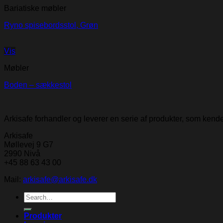
Bariatiske møbler
Ryno spisebordsstol, Grøn
Vis
Møbler
Boden – sækkestol
Arkisafe forhandler og leverer en serie af produkter, som ken
Arkisafe
Møllevej 9 G7
2990 Nivå
+45 88 63 43 00
Mail:
arkisafe@arkisafe.dk
Search
for:
Produkter