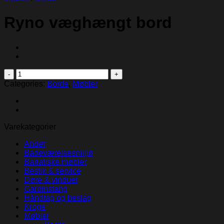
Ryno væghængt bord
Ryno
væghængt
Categories:
Borde
,
Møbler
bord
quantity
Varekategorier
Andet
Badeværelsesmiljø
Bariatiske møbler
Bestik & service
Døre & vinduer
Gardinstang
Håndtag og beslag
Kroge
Møbler