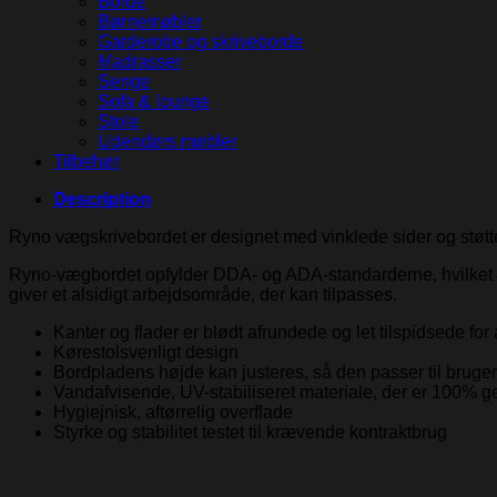
Borde
Børnemøbler
Garderobe og skriveborde
Madrasser
Senge
Sofa & lounge
Stole
Udendørs møbler
Tilbehør
Description
Ryno vægskrivebordet er designet med vinklede sider og støtte
Ryno-vægbordet opfylder DDA- og ADA-standarderne, hvilket sik
giver et alsidigt arbejdsområde, der kan tilpasses.
Kanter og flader er blødt afrundede og let tilspidsede for 
Kørestolsvenligt design
Bordpladens højde kan justeres, så den passer til bruger
Vandafvisende, UV-stabiliseret materiale, der er 100% 
Hygiejnisk, aftørrelig overflade
Styrke og stabilitet testet til krævende kontraktbrug