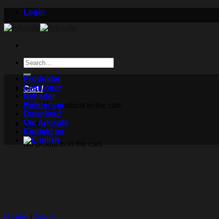
Skip
Login
to
content
Search
for:
Produkter
Løsninger
Cart /
Nyheder
Referencer
No products in the cart.
Download
Om Arkisafe
Cart
Kontakt os
No products in the cart.
Møbler
/
Borde