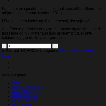
Fuerza er en spisebordsstol designet specielt til udfordrede
miljøer og vejer som standard 20 kg.
I Fuerza serien findes også en lænestol, der vejer 40 kg.
Alle Fuerza produkter er ekstremt robuste og designet med
fast sæde og ryk. Materialet tåler ekstrem brug, er anti-
bakteriel og gør det let at rengøre stolen.
Teal
Fuerza
SKU:
Teal- DCFU01X
Categories:
Møbler
,
Sofa & lounge
,
Spisebordsstol
Stole
quantity
Varekategorier
Andet
Badeværelsesmiljø
Bariatiske møbler
Bestik & service
Døre & vinduer
Gardinstang