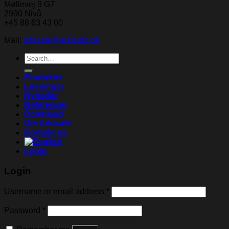
Møllevej 9 G7
2990 Nivå
+45 88 63 43 00
Mail:
arkisafe@arkisafe.dk
Search
for:
Produkter
Løsninger
Nyheder
Referencer
Download
Om Arkisafe
Kontakt os
Login
Login
Username or email address
*
Password
*