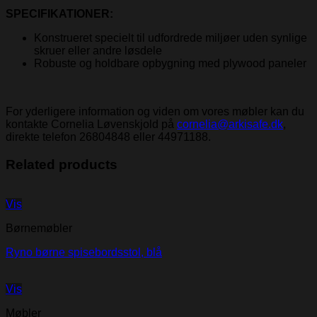
SPECIFIKATIONER:
Konstrueret specielt til udfordrede miljøer uden synlige
skruer eller andre løsdele
Robuste og holdbare opbygning med plywood paneler
For yderligere information og viden om vores møbler kan du
kontakte Cornelia Løvenskjold på
cornelia@arkisafe.dk
,
direkte telefon 26804848 eller 44971188.
Related products
Vis
Børnemøbler
Ryno børne spisebordsstol, blå
Vis
Møbler