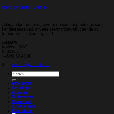
Ryno loungestol, Granite
Arkisafe forhandler og leverer en serie af produkter, som
kendetegnes ved, at være selvmordsforebyggende og
forhindrer selvskade og vold.
Arkisafe
Møllevej 9 G7
2990 Nivå
+45 88 63 43 00
Mail:
arkisafe@arkisafe.dk
Search
for:
Produkter
Løsninger
Nyheder
Referencer
Download
Om Arkisafe
Kontakt os