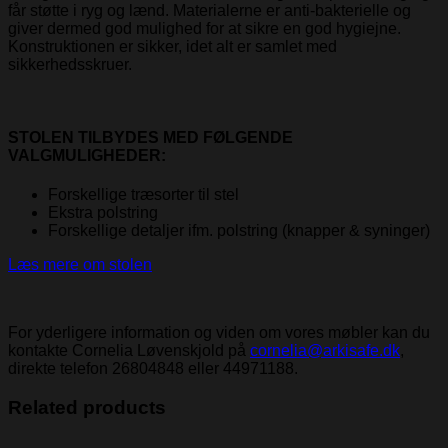
får støtte i ryg og lænd. Materialerne er anti-bakterielle og
giver dermed god mulighed for at sikre en god hygiejne.
Konstruktionen er sikker, idet alt er samlet med
sikkerhedsskruer.
STOLEN TILBYDES MED FØLGENDE
VALGMULIGHEDER:
Forskellige træsorter til stel
Ekstra polstring
Forskellige detaljer ifm. polstring (knapper & syninger)
Læs mere om stolen
For yderligere information og viden om vores møbler kan du
kontakte Cornelia Løvenskjold på
cornelia@arkisafe.dk
,
direkte telefon 26804848 eller 44971188.
Related products