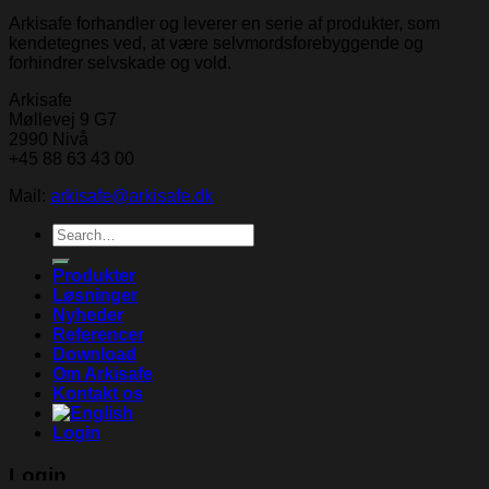
Arkisafe forhandler og leverer en serie af produkter, som
kendetegnes ved, at være selvmordsforebyggende og
forhindrer selvskade og vold.
Arkisafe
Møllevej 9 G7
2990 Nivå
+45 88 63 43 00
Mail:
arkisafe@arkisafe.dk
Search
for:
Produkter
Løsninger
Nyheder
Referencer
Download
Om Arkisafe
Kontakt os
Login
Login