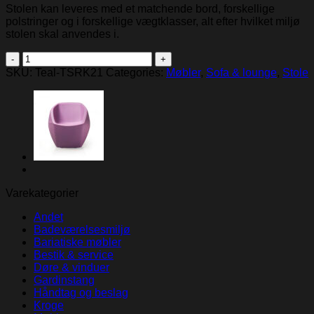
Stolen kan leveres med et matchende bord, forskellige
polstringer og i forskellige vægtklasser, alt efter hvilket miljø
stolen skal anvendes i.
Teal
Roku
SKU:
Teal-TSRK21
Categories:
Møbler
,
Sofa & lounge
,
Stole
Standard
quantity
Varekategorier
Andet
Badeværelsesmiljø
Bariatiske møbler
Bestik & service
Døre & vinduer
Gardinstang
Håndtag og beslag
Kroge