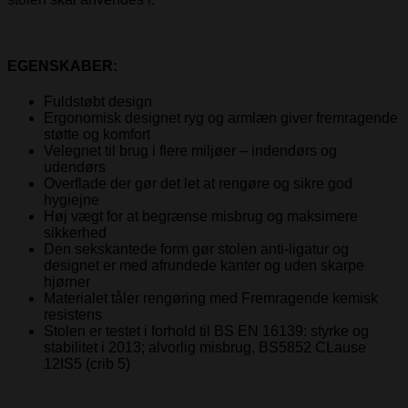
EGENSKABER:
Fuldstøbt design
Ergonomisk designet ryg og armlæn giver fremragende
støtte og komfort
Velegnet til brug i flere miljøer – indendørs og
udendørs
Overflade der gør det let at rengøre og sikre god
hygiejne
Høj vægt for at begrænse misbrug og maksimere
sikkerhed
Den sekskantede form gør stolen anti-ligatur og
designet er med afrundede kanter og uden skarpe
hjørner
Materialet tåler rengøring med Fremragende kemisk
resistens
Stolen er testet i forhold til BS EN 16139: styrke og
stabilitet i 2013; alvorlig misbrug, BS5852 CLause
12IS5 (crib 5)