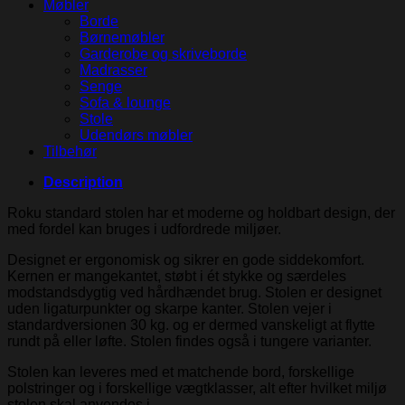
Møbler
Borde
Børnemøbler
Garderobe og skriveborde
Madrasser
Senge
Sofa & lounge
Stole
Udendørs møbler
Tilbehør
Description
Roku standard stolen har et moderne og holdbart design, der
med fordel kan bruges i udfordrede miljøer.
Designet er ergonomisk og sikrer en gode siddekomfort.
Kernen er mangekantet, støbt i ét stykke og særdeles
modstandsdygtig ved hårdhændet brug. Stolen er designet
uden ligaturpunkter og skarpe kanter. Stolen vejer i
standardversionen 30 kg. og er dermed vanskeligt at flytte
rundt på eller løfte. Stolen findes også i tungere varianter.
Stolen kan leveres med et matchende bord, forskellige
polstringer og i forskellige vægtklasser, alt efter hvilket miljø
stolen skal anvendes i.