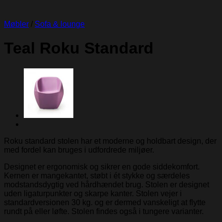
Møbler
/
Sofa & lounge
Teal Roku Standard
Roku standard stolen har et moderne og holdbart design, der
med fordel kan bruges i udfordrede miljøer.
Designet er ergonomisk og sikrer en gode siddekomfort.
Kernen er mangekantet, støbt i ét stykke og særdeles
modstandsdygtig ved hårdhændet brug. Stolen er designet
uden ligaturpunkter og skarpe kanter. Stolen vejer i
standardversionen 30 kg. og er dermed vanskeligt at flytte
rundt på eller løfte. Stolen findes også i tungere varianter.