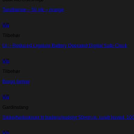
Tandbørste – 50 stk – orange
Vis
Tilbehør
Ur – Reduced Ligature Battery Operated Digital Safe Clock
Vis
Tilbehør
Borgo lampe
Vis
Gardinstang
Sikkerhedsskruer til baderumudstyr 50mm m. rundt hoved, 100
Vis