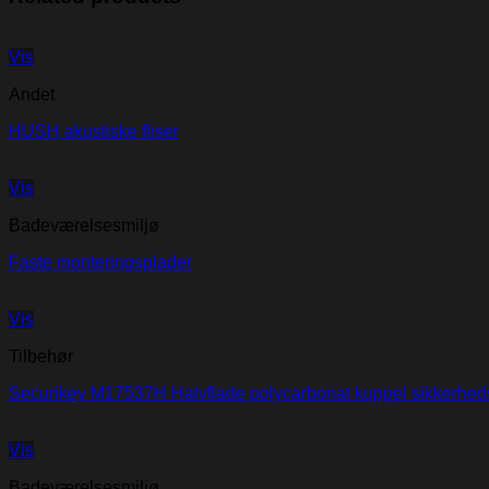
Vis
Andet
HUSH akustiske fliser
Vis
Badeværelsesmiljø
Faste monteringsplader
Vis
Tilbehør
Securikey M17537H Halvflade polycarbonat kuppel sikkerhed
Vis
Badeværelsesmiljø