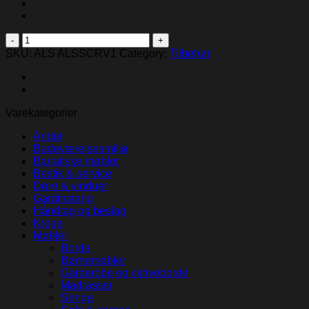
Ur
-
SKU:
ALS ALSSCRV1
Category:
Tilbehør
Reduced
Ligature
Safe
Clock
Varekategorier
Round
quantity
Andet
Badeværelsesmiljø
Bariatiske møbler
Bestik & service
Døre & vinduer
Gardinstang
Håndtag og beslag
Kroge
Møbler
Borde
Børnemøbler
Garderobe og skriveborde
Madrasser
Senge