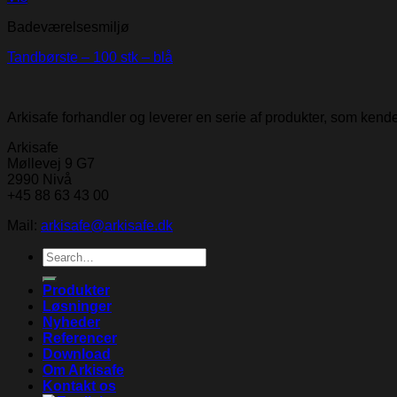
Badeværelsesmiljø
Tandbørste – 100 stk – blå
Arkisafe forhandler og leverer en serie af produkter, som ken
Arkisafe
Møllevej 9 G7
2990 Nivå
+45 88 63 43 00
Mail:
arkisafe@arkisafe.dk
Search
for:
Produkter
Løsninger
Nyheder
Referencer
Download
Om Arkisafe
Kontakt os