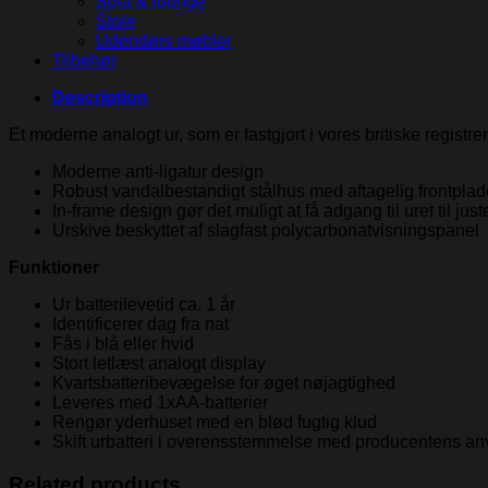
Sofa & lounge
Stole
Udendørs møbler
Tilbehør
Description
Et moderne analogt ur, som er fastgjort i vores britiske registr
Moderne anti-ligatur design
Robust vandalbestandigt stålhus med aftagelig frontplad
In-frame design gør det muligt at få adgang til uret til just
Urskive beskyttet af slagfast polycarbonatvisningspanel
Funktioner
Ur batterilevetid ca. 1 år
Identificerer dag fra nat
Fås i blå eller hvid
Stort letlæst analogt display
Kvartsbatteribevægelse for øget nøjagtighed
Leveres med 1xAA-batterier
Rengør yderhuset med en blød fugtig klud
Skift urbatteri i overensstemmelse med producentens anv
Related products