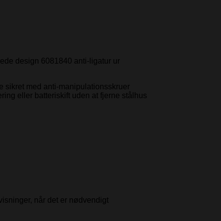
erede design 6081840 anti-ligatur ur
e sikret med anti-manipulationsskruer
ering eller batteriskift uden at fjerne stålhus
isninger, når det er nødvendigt