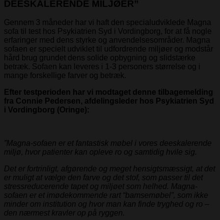
DEESKALERENDE MILJØER”
Gennem 3 måneder har vi haft den specialudviklede Magna
sofa til test hos Psykiatrien Syd i Vordingborg, for at få nogle
erfaringer med dens styrke og anvendelsesområder. Magna
sofaen er specielt udviklet til udfordrende miljøer og modstår
hård brug grundet dens solide opbygning og slidstærke
betræk. Sofaen kan leveres i 1-3 personers størrelse og i
mange forskellige farver og betræk.
Efter testperioden har vi modtaget denne tilbagemelding
fra Connie Pedersen, afdelingsleder hos Psykiatrien Syd
i Vordingborg (Oringe):
”Magna-sofaen er et fantastisk møbel i vores deeskalerende
miljø, hvor patienter kan opleve ro og samtidig hvile sig.
Det er fortrinligt, afgørende og meget hensigtsmæssigt, at det
er muligt at vælge den farve og det stof, som passer til det
stressreducerende tapet og miljøet som helhed.
Magna-
sofaen er et imødekommende rart “bamsemøbel”, som ikke
minder om institution og hvor man kan finde tryghed og ro –
den nærmest kravler op på ryggen.