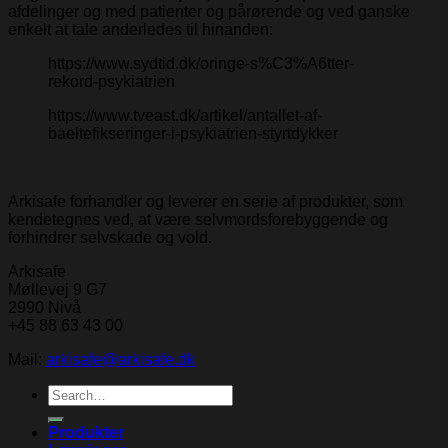
afdelinger og med patienter og pårørende og ved ganske
enkelt at tale anderledes til hinanden:
https://www.sydtid.dk/oringe-s%C3%A6tter-
rekord-psykiatrien
https://www.tveast.dk/artikel/antallet-af-
baeltefikseringer-i-psykiatrien-styrtdykker
Arkisafe forhandler og leverer en serie af produkter, som
kendetegnes ved, at være selvmordsforebyggende og
forhindrer selvskade og vold.
Arkisafe
Møllevej 9 G7
2990 Nivå
+45 88 63 43 00
Mail:
arkisafe@arkisafe.dk
Search
for:
Produkter