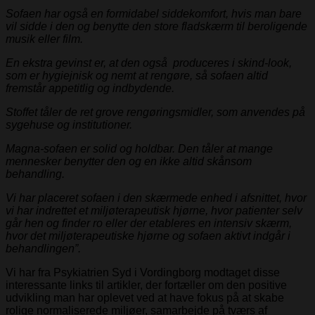
Sofaen har også en formidabel siddekomfort, hvis man bare
vil sidde i den og benytte den store fladskærm til beroligende
musik eller film.
En ekstra gevinst er, at den også produceres i skind-look,
som er hygiejnisk og nemt at rengøre, så sofaen altid
fremstår appetitlig og indbydende.
Stoffet tåler de ret grove rengøringsmidler, som anvendes på
sygehuse og institutioner.
Magna-sofaen er solid og holdbar. Den tåler at mange
mennesker benytter den og en ikke altid skånsom
behandling.
Vi har placeret sofaen i den skærmede enhed i afsnittet, hvor
vi har indrettet et miljøterapeutisk hjørne, hvor patienter selv
går hen og finder ro eller der etableres en intensiv skærm,
hvor det miljøterapeutiske hjørne og sofaen aktivt indgår i
behandlingen”.
Vi har fra Psykiatrien Syd i Vordingborg modtaget disse
interessante links til artikler, der fortæller om den positive
udvikling man har oplevet ved at have fokus på at skabe
rolige normaliserede miljøer, samarbejde på tværs af