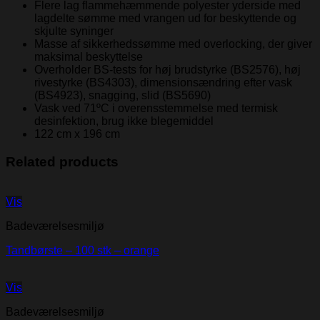
Flere lag flammehæmmende polyester yderside med
lagdelte sømme med vrangen ud for beskyttende og
skjulte syninger
Masse af sikkerhedssømme med overlocking, der giver
maksimal beskyttelse
Overholder BS-tests for høj brudstyrke (BS2576), høj
rivestyrke (BS4303), dimensionsændring efter vask
(BS4923), snagging, slid (BS5690)
Vask ved 71ºC i overensstemmelse med termisk
desinfektion, brug ikke blegemiddel
122 cm x 196 cm
Related products
Vis
Badeværelsesmiljø
Tandbørste – 100 stk – orange
Vis
Badeværelsesmiljø