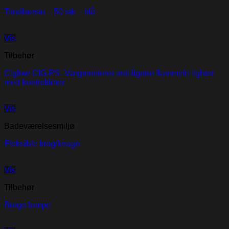
Tandbørste – 50 stk – blå
Vis
Tilbehør
Ciglow CIG-PS- Vægmonteret anti-ligatur flammefri lighter
med kontroltimer
Vis
Badeværelsesmiljø
Fleksible krog/knage
Vis
Tilbehør
Borgo lampe