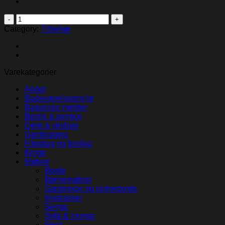
Antiligatur
tæpper
Category:
Tilbehør
quantity
Varekategorier
Andet
Badeværelsesmiljø
Bariatiske møbler
Bestik & service
Døre & vinduer
Gardinstang
Håndtag og beslag
Kroge
Møbler
Borde
Børnemøbler
Garderobe og skriveborde
Madrasser
Senge
Sofa & lounge
Stole