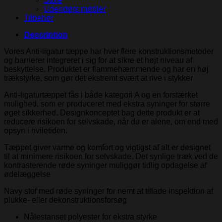
Udendørs møbler
Tilbehør
Description
Vores Anti-ligatur tæppe har hver flere konstruktionsmetoder
og barrierer integreret i sig for at sikre et højt niveau af
beskyttelse. Produktet er flammehæmmende og har en høj
trækstyrke, som gør det ekstremt svært at rive i stykker
Anti-ligaturtæppet fås i både kategori A og en forstærket
mulighed, som er produceret med ekstra syninger for større
øget sikkerhed. Designkonceptet bag dette produkt er at
reducere risikoen for selvskade, når du er alene, om end med
opsyn i hviletiden.
Tæppet giver varme og komfort og vigtigst af alt er designet
til at minimere risikoen for selvskade. Det synlige træk ved de
kontrasterende røde syninger muliggør tidlig opdagelse af
ødelæggelse
Navy stof med røde syninger for nemt at tillade inspektion af
plukke- eller dekonstruktionsforsøg
Nålestanset polyester for ekstra styrke