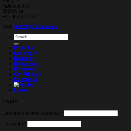
Arkisafe
Møllevej 9 G7
2990 Nivå
+45 88 63 43 00
Mail:
arkisafe@arkisafe.dk
Search
for:
Produkter
Løsninger
Nyheder
Referencer
Download
Om Arkisafe
Kontakt os
Login
Login
Username or email address
*
Password
*