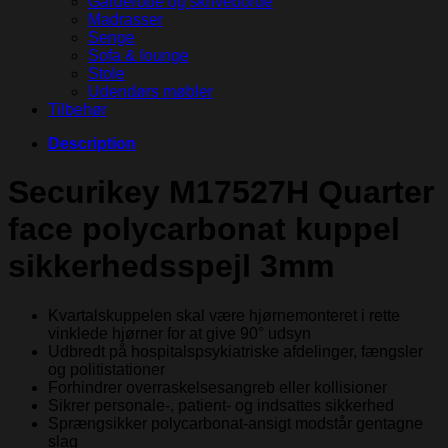
Garderobe og skriveborde
Madrasser
Senge
Sofa & lounge
Stole
Udendørs møbler
Tilbehør
Description
Securikey M17527H Quarter
face polycarbonat kuppel
sikkerhedsspejl 3mm
Kvartalskuppelen skal være hjørnemonteret i rette
vinklede hjørner for at give 90° udsyn
Udbredt på hospitalspsykiatriske afdelinger, fængsler
og politistationer
Forhindrer overraskelsesangreb eller kollisioner
Sikrer personale-, patient- og indsattes sikkerhed
Sprængsikker polycarbonat-ansigt modstår gentagne
slag