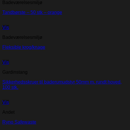
Badeværelsesmiljø
Tandbørste – 50 stk – orange
Vis
Badeværelsesmiljø
Fleksible krog/knage
Vis
Gardinstang
Sikkerhedsskruer til baderumudstyr 50mm m. rundt hoved,
100 stk.
Vis
Andet
Ryno Safewaste