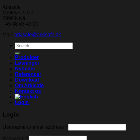
Arkisafe
Møllevej 9 G7
2990 Nivå
+45 88 63 43 00
Mail:
arkisafe@arkisafe.dk
Search
for:
Produkter
Løsninger
Nyheder
Referencer
Download
Om Arkisafe
Kontakt os
Login
Login
Username or email address
*
Password
*