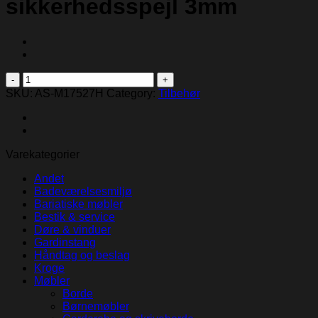
sikkerhedsspejl 3mm
Securikey
M17527H
SKU:
AS-M17527H
Category:
Tilbehør
Quarter
face
polycarbonat
kuppel
Varekategorier
sikkerhedsspejl
3mm
Andet
quantity
Badeværelsesmiljø
Bariatiske møbler
Bestik & service
Døre & vinduer
Gardinstang
Håndtag og beslag
Kroge
Møbler
Borde
Børnemøbler