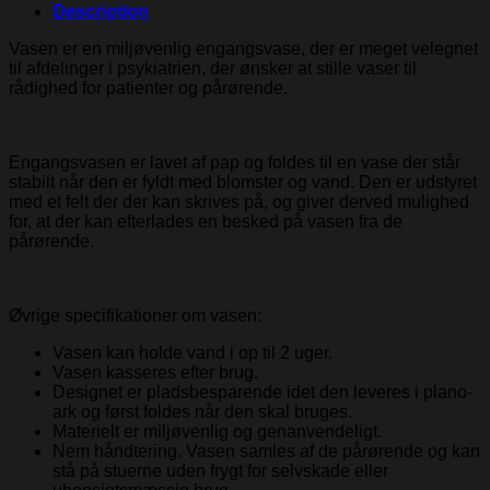
Description
Vasen er en miljøvenlig engangsvase, der er meget velegnet
til afdelinger i psykiatrien, der ønsker at stille vaser til
rådighed for patienter og pårørende.
Engangsvasen er lavet af pap og foldes til en vase der står
stabilt når den er fyldt med blomster og vand. Den er udstyret
med et felt der der kan skrives på, og giver derved mulighed
for, at der kan efterlades en besked på vasen fra de
pårørende.
Øvrige specifikationer om vasen:
Vasen kan holde vand i op til 2 uger.
Vasen kasseres efter brug.
Designet er pladsbesparende idet den leveres i plano-
ark og først foldes når den skal bruges.
Materielt er miljøvenlig og genanvendeligt.
Nem håndtering. Vasen samles af de pårørende og kan
stå på stuerne uden frygt for selvskade eller