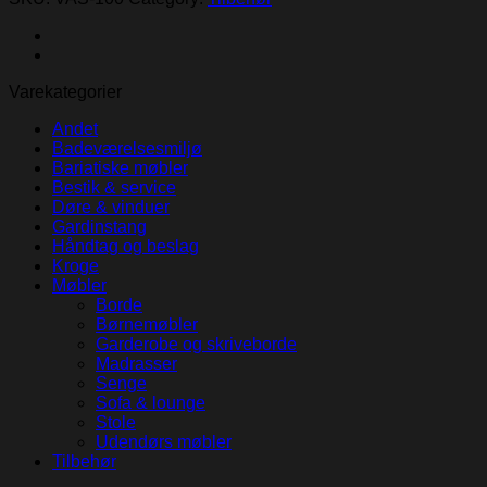
til
psykiatrien
quantity
Varekategorier
Andet
Badeværelsesmiljø
Bariatiske møbler
Bestik & service
Døre & vinduer
Gardinstang
Håndtag og beslag
Kroge
Møbler
Borde
Børnemøbler
Garderobe og skriveborde
Madrasser
Senge
Sofa & lounge
Stole
Udendørs møbler
Tilbehør