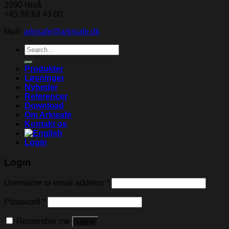
2990 Nivå
+45 88 63 43 00
Mail:
arkisafe@arkisafe.dk
Search
for:
Produkter
Løsninger
Nyheder
Referencer
Download
Om Arkisafe
Kontakt os
Login
Login
Username or email address
*
Password
*
Remember me
Log in