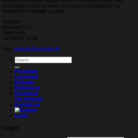
Arkisafe forhandler og leverer en serie af produkter, som
kendetegnes ved, at være selvmordsforebyggende og
forhindrer selvskade og vold.
Arkisafe
Møllevej 9 G7
2990 Nivå
+45 88 63 43 00
Mail:
arkisafe@arkisafe.dk
Search
for:
Produkter
Løsninger
Nyheder
Referencer
Download
Om Arkisafe
Kontakt os
Login
Login