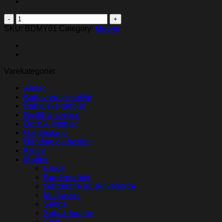
Myla
Bed
SKU:
BDMY01
Category:
Møbler
quantity
Varekategorier
Andet
Badeværelsesmiljø
Bariatiske møbler
Bestik & service
Døre & vinduer
Gardinstang
Håndtag og beslag
Kroge
Møbler
Borde
Børnemøbler
Garderobe og skriveborde
Madrasser
Senge
Sofa & lounge
Stole