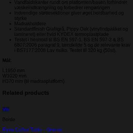
Vandfaldskanter rundt om platformen/basen forhindrer
væskeindtrængning og forbedrer rengøringen
Indvendige støttesektioner giver øget holdbarhed og
styrke
Madrasholdere
Standardfinish Grafitgrå, Pippy Oak (vinylindpakket og
lamineret) eller hvid KYDEX termoplastplade
Testet i henhold til BS EN 597-1, BS EN 597-2 & BS
6807:2006 paragraf 9, tændkilde 5 og de relevante krav
i BS7177:2008 Lav risiko. Testet til 320 kg (50st).
Mål:
L1950 mm
W1020 mm
H370 mm (til madrasplatform)
Related products
Vis
Borde
Ryno Coffee Table – Granite