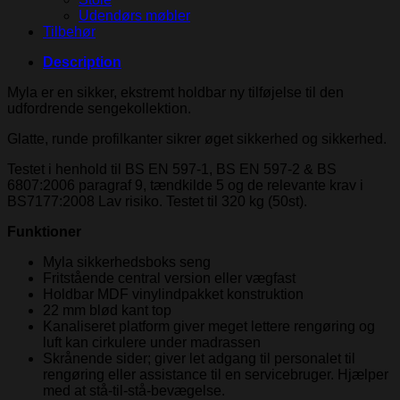
Udendørs møbler
Tilbehør
Description
Myla er en sikker, ekstremt holdbar ny tilføjelse til den
udfordrende sengekollektion.
Glatte, runde profilkanter sikrer øget sikkerhed og sikkerhed.
Testet i henhold til BS EN 597-1, BS EN 597-2 & BS
6807:2006 paragraf 9, tændkilde 5 og de relevante krav i
BS7177:2008 Lav risiko. Testet til 320 kg (50st).
Funktioner
Myla sikkerhedsboks seng
Fritstående central version eller vægfast
Holdbar MDF vinylindpakket konstruktion
22 mm blød kant top
Kanaliseret platform giver meget lettere rengøring og
luft kan cirkulere under madrassen
Skrånende sider; giver let adgang til personalet til
rengøring eller assistance til en servicebruger. Hjælper
med at stå-til-stå-bevægelse.