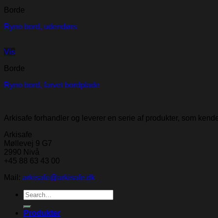
Borde
Ryno bord, udendørs
Vis
Borde
Ryno bord, farvet bordplade
Arkisafe forhandler og leverer en serie af produkter, som ken
Arkisafe
Møllevej 9 G7
2990 Nivå
+45 88 63 43 00
Mail:
arkisafe@arkisafe.dk
Search
for:
Produkter