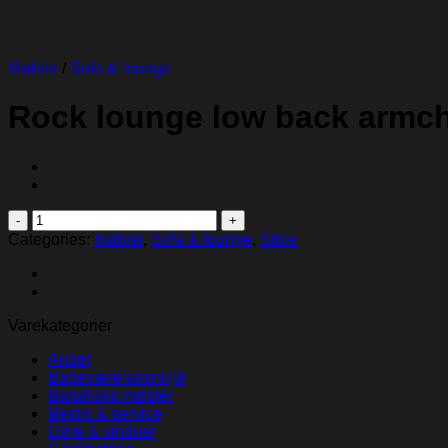
Møbler
/
Sofa & lounge
Rock lounge low back armch
Rock
lounge
Categories:
Møbler
,
Sofa & lounge
,
Stole
low
back
armchair
quantity
Varekategorier
Andet
Badeværelsesmiljø
Bariatiske møbler
Bestik & service
Døre & vinduer