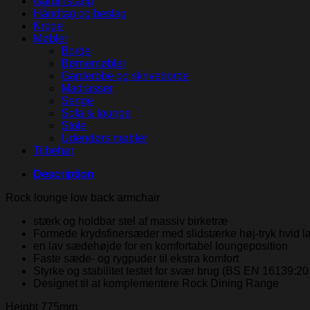
Gardinstang
Håndtag og beslag
Kroge
Møbler
Borde
Børnemøbler
Garderobe og skriveborde
Madrasser
Senge
Sofa & lounge
Stole
Udendørs møbler
Tilbehør
Description
Rock lounge low back armchair
stærk og holdbar stel af massiv birketræ
Formede krydsfinersæder med slidstærke høj-tryk hvid la
en lav sædehøjde for en komfortabel loungeposition
Faste sæde- og rygpuder til ekstra komfort
Styrke og stabilitet testet for svær brug (BS EN 16139:2
Designet til at komplementere Rock Dining Range
Height 775mm